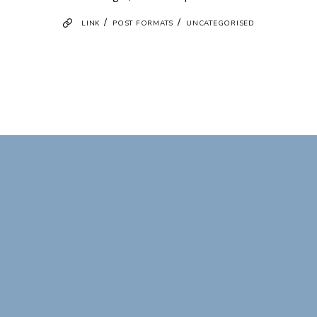
/
/
LINK
POST FORMATS
UNCATEGORISED